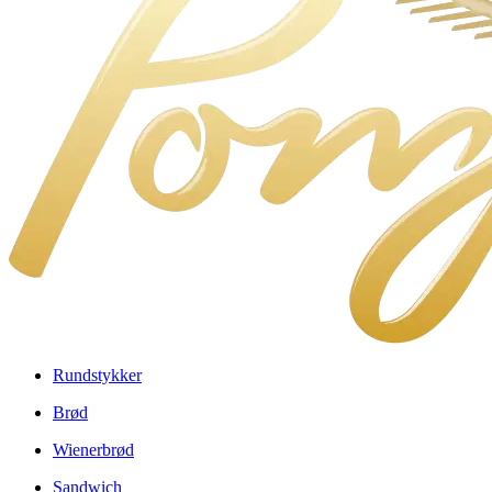
Rundstykker
Brød
Wienerbrød
Sandwich