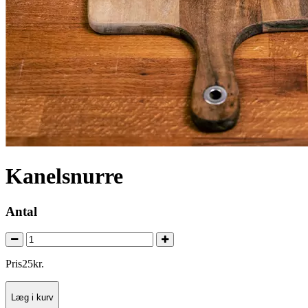
Kanelsnurre
Antal
Pris
25
kr.
Læg i kurv