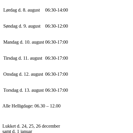
Lørdag d. 8. august
0
6
:
30
-
14
:
0
0
Søndag d. 9. august
0
6
:
30
-
12
:
0
0
Mandag d. 10. august
0
6
:
30
-
17
:
0
0
Tirsdag d. 11. august
0
6
:
30
-
17
:
0
0
Onsdag d. 12. august
0
6
:
30
-
17
:
0
0
Torsdag d. 13. august
0
6
:
30
-
17
:
0
0
Alle Helligdage: 06.30 – 12.00
Lukket d. 24, 25, 26 december
samt d. 1 januar