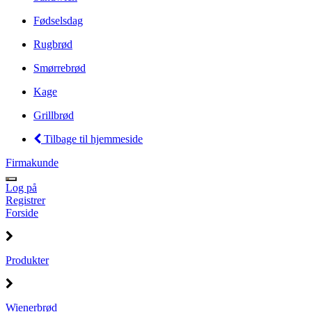
Fødselsdag
Rugbrød
Smørrebrød
Kage
Grillbrød
Tilbage til hjemmeside
Firmakunde
Log på
Registrer
Forside
Produkter
Wienerbrød