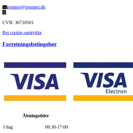
pompei@pompei.dk
CVR: 36718501
Ret cookie-samtykke
Forretningsbetingelser
Åbningstider
I dag
0
6
:
30
-
17
:
0
0