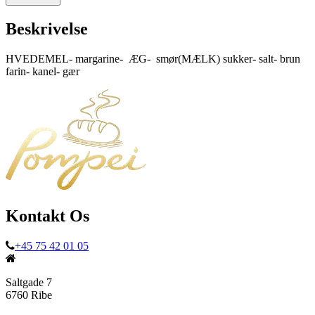
Beskrivelse
HVEDEMEL- margarine- ÆG- smør(MÆLK) sukker- salt- brun
farin- kanel- gær
Kontakt Os
+45 75 42 01 05
Saltgade 7
6760 Ribe