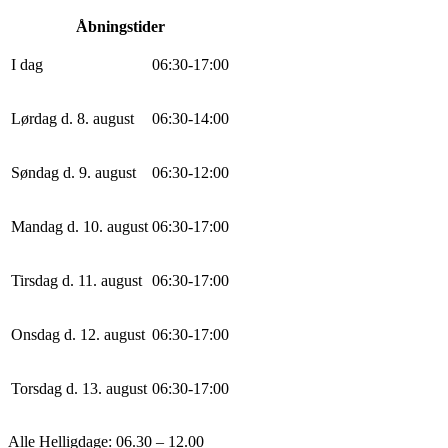
Åbningstider
I dag
0
6
:
30
-
17
:
0
0
Lørdag d. 8. august
0
6
:
30
-
14
:
0
0
Søndag d. 9. august
0
6
:
30
-
12
:
0
0
Mandag d. 10. august
0
6
:
30
-
17
:
0
0
Tirsdag d. 11. august
0
6
:
30
-
17
:
0
0
Onsdag d. 12. august
0
6
:
30
-
17
:
0
0
Torsdag d. 13. august
0
6
:
30
-
17
:
0
0
Alle Helligdage: 06.30 – 12.00