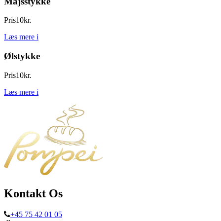
Majsstykke
Pris
10
kr.
Læs mere
i
Ølstykke
Pris
10
kr.
Læs mere
i
Kontakt Os
+45 75 42 01 05