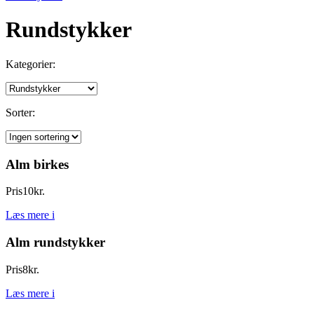
Rundstykker
Kategorier:
Sorter:
Alm birkes
Pris
10
kr.
Læs mere
i
Alm rundstykker
Pris
8
kr.
Læs mere
i