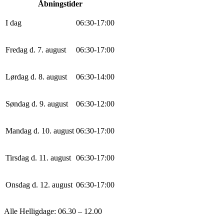
Åbningstider
I dag
0
6
:
30
-
17
:
0
0
Fredag d. 7. august
0
6
:
30
-
17
:
0
0
Lørdag d. 8. august
0
6
:
30
-
14
:
0
0
Søndag d. 9. august
0
6
:
30
-
12
:
0
0
Mandag d. 10. august
0
6
:
30
-
17
:
0
0
Tirsdag d. 11. august
0
6
:
30
-
17
:
0
0
Onsdag d. 12. august
0
6
:
30
-
17
:
0
0
Alle Helligdage: 06.30 – 12.00