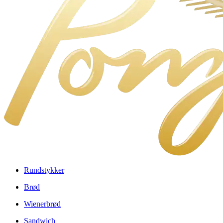
Rundstykker
Brød
Wienerbrød
Sandwich