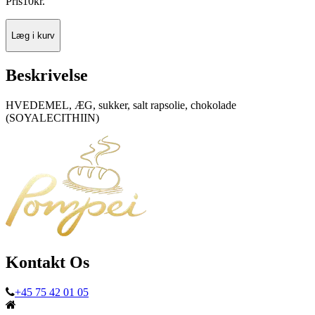
Pris
10
kr.
Læg i kurv
Beskrivelse
HVEDEMEL, ÆG, sukker, salt rapsolie, chokolade
(SOYALECITHIIN)
Kontakt Os
+45 75 42 01 05